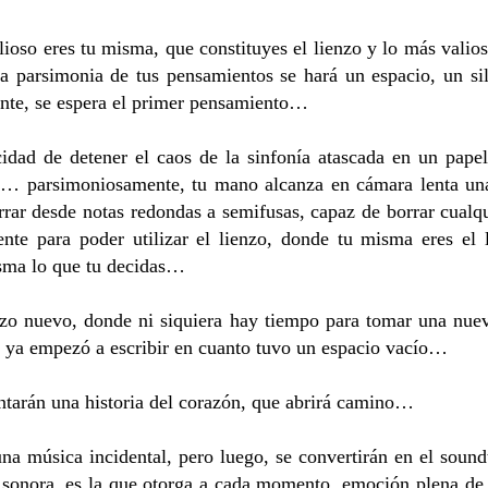
ioso eres tu misma, que constituyes el lienzo y lo más valios
la parsimonia de tus pensamientos se hará un espacio, un sile
lente, se espera el primer pensamiento…
idad de detener el caos de la sinfonía atascada en un papel
ra… parsimoniosamente, tu mano alcanza en cámara lenta un
rrar desde notas redondas a semifusas, capaz de borrar cualqui
ente para poder utilizar el lienzo, donde tu misma eres el l
isma lo que tu decidas…
nzo nuevo, donde ni siquiera hay tiempo para tomar una nuev
n ya empezó a escribir en cuanto tuvo un espacio vacío…
ntarán una historia del corazón, que abrirá camino…
 música incidental, pero luego, se convertirán en el soundtr
 sonora, es la que otorga a cada momento, emoción plena de v