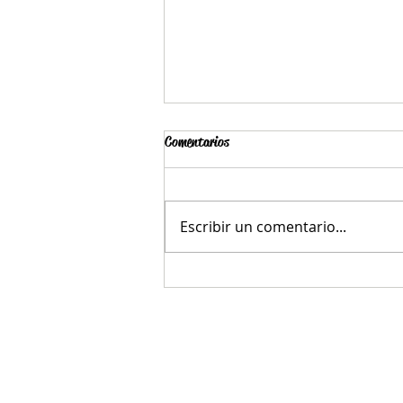
Comentarios
Escribir un comentario...
“Un verso que busca ser poema”