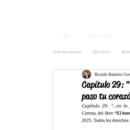
Blog
Revista digital
Todas las entradas
Elisa Voice
Rich
Ricardo Ramírez Cor
Capítulo 29: "
paso tu coraz
Capítulo 29: "...en la
Corona, del libro 
“El hono
2025. Todos los derechos r