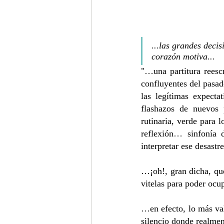
...las grandes decis
corazón motiva...
"…una partitura reescr
confluyentes del pasado
las legítimas expecta
flashazos de nuevos p
rutinaria, verde para 
reflexión… sinfonía 
interpretar ese desastr
…¡oh!, gran dicha, que
vitelas para poder ocu
…en efecto, lo más val
silencio donde realmen