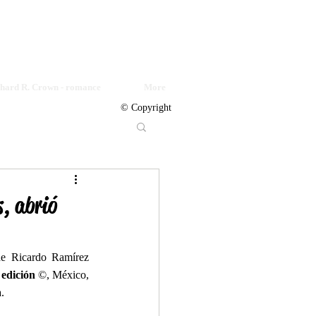
© Copyright
chard R. Crown - romance
More
© Copyright
, abrió
de Ricardo Ramírez 
 edición
 ©, México, 
. 