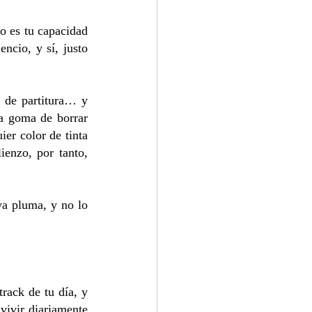
o es tu capacidad 
ncio, y sí, justo 
 de partitura… y 
a goma de borrar 
er color de tinta 
ienzo, por tanto, 
a pluma, y no lo 
ack de tu día, y 
ivir diariamente 