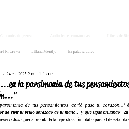
Richard R. Crown - Elisa Voice
richardrcrown1@gmail.com voiceelisa@gmail.com
Book Log
Comunicado prensa
Audio frases románticas
Libros de Ri
ard R. Crown
Liliana Montijo
En palabra dulce
ona
24 ene 2025
2 min de lectura
...en la parsimonia de tus pensamientos
ón..."
 parsimonia de tus pensamientos, abrió paso tu corazón..."
 
r de vivir tu brillo abrazado de tu mano… y que sigas brillando”
2a
eservados. Queda prohibida la reproducción total o parcial de esta obra