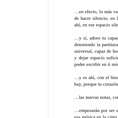
…en efecto, lo más val
de hacer silencio, en 
ahí, en ese espacio si
…y sí, adoro tu capac
deteniendo la partitu
universal, capaz de bo
y dejar espacio sufici
poder escribir en ti m
…y es ahí, con el lie
hay, porque tu corazó
…las nuevas notas, co
…empezarán por ser una
esa música en la cinta