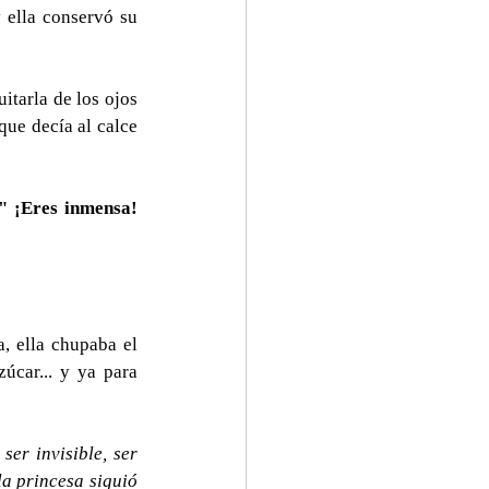
 ella conservó su 
itarla de los ojos 
ue decía al calce 
" ¡Eres inmensa! 
, ella chupaba el 
úcar... y ya para 
er invisible, ser 
a princesa siguió 