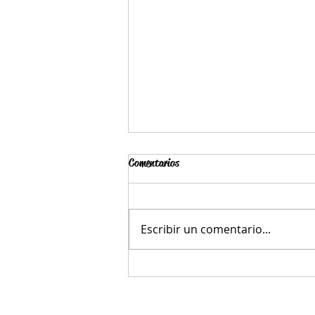
Comentarios
Escribir un comentario...
"...intencionalmente, sin
remitente..."