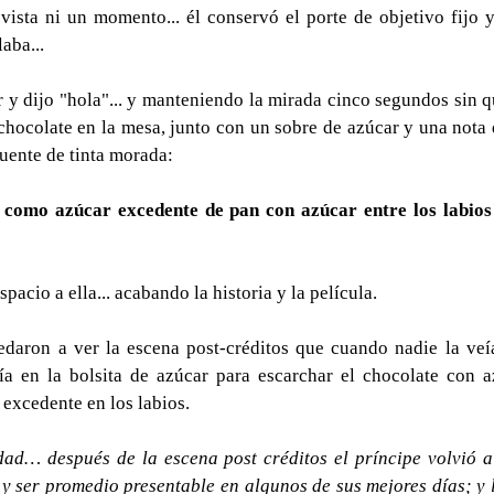
vista ni un momento... él conservó el porte de objetivo fijo y
aba...
ar y dijo "hola"... y manteniendo la mirada cinco segundos sin qu
 chocolate en la mesa, junto con un sobre de azúcar y una nota q
uente de tinta morada:
 como azúcar excedente de pan con azúcar entre los labios
spacio a ella... acabando la historia y la película.
daron a ver la escena post-créditos que cuando nadie la veía
a en la bolsita de azúcar para escarchar el chocolate con az
 excedente en los labios.
dad… después de la escena post créditos el príncipe volvió a s
y ser promedio presentable en algunos de sus mejores días; y l