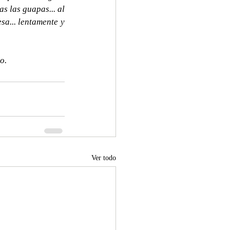
s las guapas... al 
a... lentamente y 
o.
Ver todo