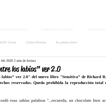
Richard R. Crown - Elisa Voice
richardrcrown1@gmail.com voiceelisa@gmail.com
Book Log
Comunicado prensa
Audio frases románticas
Libros de Ri
ard R. Crown
Liliana Montijo
En palabra dulce
 feb 2020
2 min de lectura
tre los labios” ver 2.0
 labios” ver 2.0" del nuevo libro "Sensitiva” de Richard R
chos reservados. Queda prohibida la reproducción total o
cordó esas sabías palabras "...recuerda, un chocolate bien a