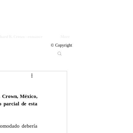
© Copyright
chard R. Crown - romance
More
© Copyright
. Crown, México, 
 parcial de esta 
comodado debería 