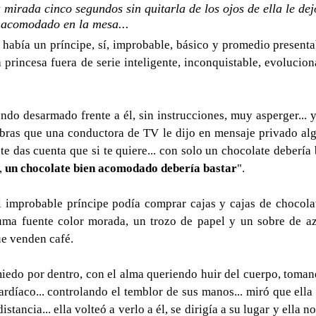
mirada cinco segundos sin quitarla de los ojos de ella le dej
 acomodado en la mesa...
 había un príncipe, sí, improbable, básico y promedio presenta
 princesa fuera de serie inteligente, inconquistable, evolucion
ndo desarmado frente a él, sin instrucciones, muy asperger... 
abras que una conductora de TV le dijo en mensaje privado al
 te das cuenta que si te quiere... con solo un chocolate debería 
, 
un chocolate bien acomodado debería bastar
".
l improbable príncipe podía comprar cajas y cajas de chocolat
uma fuente color morada, un trozo de papel y un sobre de az
ue venden café.
miedo por dentro, con el alma queriendo huir del cuerpo, tomando
ardíaco... controlando el temblor de sus manos... miró que ella 
stancia... ella volteó a verlo a él, se dirigía a su lugar y ella no l