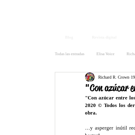
Blog
Revista digital
Todas las entradas
Elisa Voice
Rich
Richard R. Crown
19
"Con azúcar en
"Con azúcar entre los
2020 © Todos los dere
obra. 
…y asperger inútil re