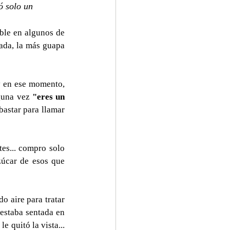
ó solo un 
ble en algunos de 
ada, la más guapa 
y en ese momento, 
guna vez 
"eres un 
bastar para llamar 
es... compro solo 
úcar de esos que 
 aire para tratar 
estaba sentada en 
e quitó la vista... 