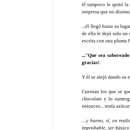
él tampoco le quitó la 
sorpresa que no disimul
...él llegó hasta su lug
de ella le dejó solo un
escrita con una pluma f
..."Que sea saboreado
gracias!
.
Y él se alejó dando su e
Cuentan los que se que
chocolate y lo sumergí
entonces... tenía azúcar
…y bueno, sí, en reali
improbable, ser básico 