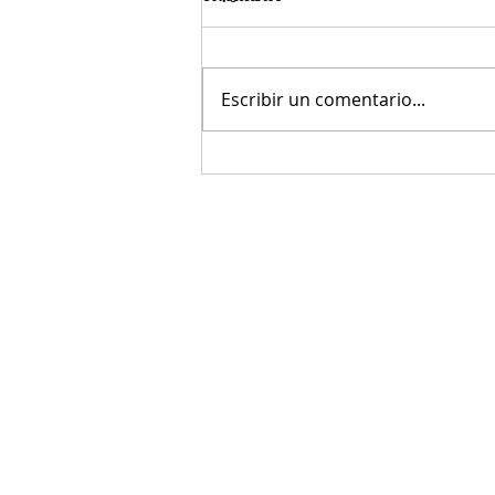
Escribir un comentario...
"...intencionalmente, sin
remitente..."