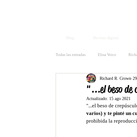
Blog
Revista digital
Todas las entradas
Elisa Voice
Rich
Richard R. Crown
29
"...el beso de
Actualizado:
15 ago 2021
"...el beso de crepúscu
varios) y te pinté un c
prohibida la reproducció