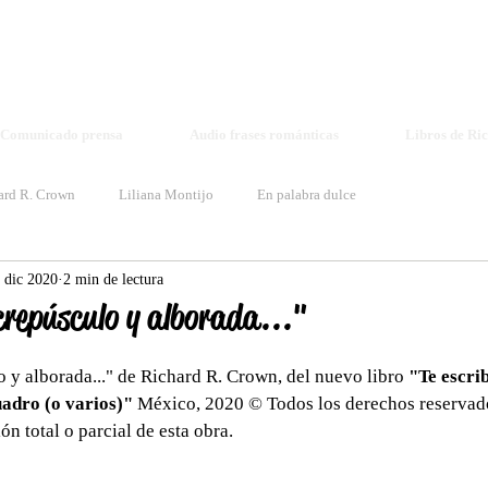
Richard R. Crown - Elisa Voice
richardrcrown1@gmail.com voiceelisa@gmail.com
Book Log
Comunicado prensa
Audio frases románticas
Libros de Ri
ard R. Crown
Liliana Montijo
En palabra dulce
 dic 2020
2 min de lectura
 crepúsculo y alborada..."
lo y alborada..." de Richard R. Crown, del nuevo libro 
"Te escrib
uadro (o varios)"
 México, 2020 © Todos los derechos reservad
n total o parcial de esta obra. 