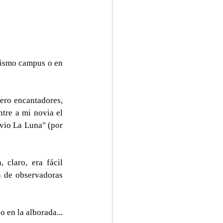
mismo campus o en 
ero encantadores, 
tre a mi novia el 
vio La Luna" (por 
claro, era fácil 
a de observadoras 
 en la alborada... 