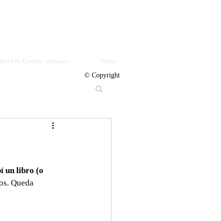
© Copyright
chard R. Crown - romance
More
© Copyright
í un libro (o 
os. Queda 