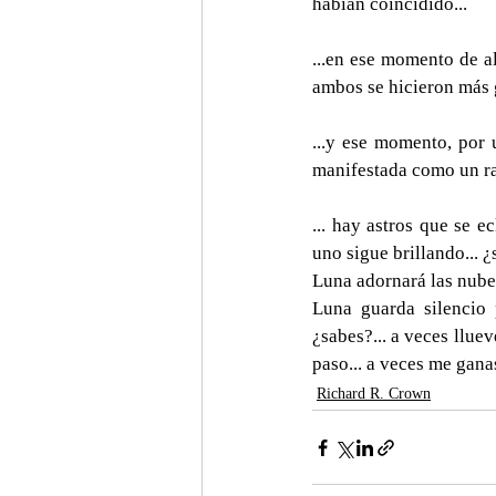
habían coincidido...
...en ese momento de alb
ambos se hicieron más g
...y ese momento, por u
manifestada como un ra
... hay astros que se e
uno sigue brillando... ¿
Luna adornará las nubes
Luna guarda silencio p
¿sabes?... a veces lluev
paso... a veces me ganas
Richard R. Crown