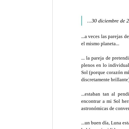
...30 diciembre de 
...a veces las parejas 
el mismo planeta...
... la pareja de preten
plenos en lo individua
Sol (porque corazón mío
discretamente brillante)
...estaban tan al pend
encontrar a mi Sol her
astronómicas de conven
...un buen día, Luna est