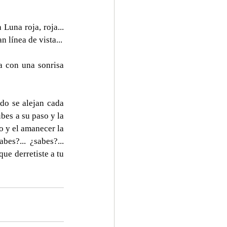
Luna roja, roja... 
 línea de vista...
a con una sonrisa 
do se alejan cada 
bes a su paso y la 
 y el amanecer la 
es?... ¿sabes?... 
ue derretiste a tu 