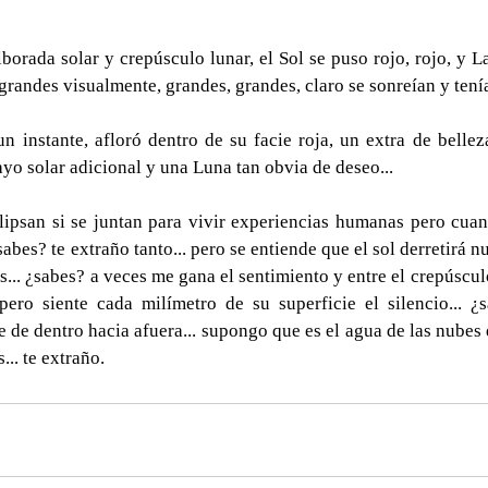
orada solar y crepúsculo lunar, el Sol se puso rojo, rojo, y La 
randes visualmente, grandes, grandes, claro se sonreían y tenían
n instante, afloró dentro de su facie roja, un extra de bellez
yo solar adicional y una Luna tan obvia de deseo...
clipsan si se juntan para vivir experiencias humanas pero cuan
sabes? te extraño tanto... pero se entiende que el sol derretirá nu
... ¿sabes? a veces me gana el sentimiento y entre el crepúsculo
ero siente cada milímetro de su superficie el silencio... ¿sab
e de dentro hacia afuera... supongo que es el agua de las nubes q
... te extraño.