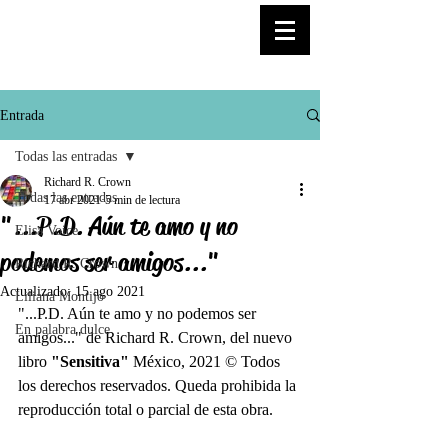
© Copyright
Entrada
Todas las entradas
Richard R. Crown
Todas las entradas
17 abr 2021
5 min de lectura
"...P.D. Aún te amo y no
Elisa Voice
podemos ser amigos..."
Richard R. Crown
Actualizado:
15 ago 2021
Liliana Montijo
"...P.D. Aún te amo y no podemos ser 
En palabra dulce
amigos..." de Richard R. Crown, del nuevo 
libro 
"Sensitiva"
 México, 2021 © Todos 
los derechos reservados. Queda prohibida la 
reproducción total o parcial de esta obra. 