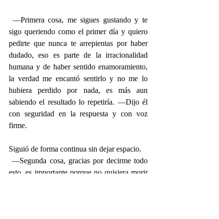
 —Primera cosa, me sigues gustando y te 
sigo queriendo como el primer día y quiero 
pedirte que nunca te arrepientas por haber 
dudado, eso es parte de la irracionalidad 
humana y de haber sentido enamoramiento, 
la verdad me encantó sentirlo y no me lo 
hubiera perdido por nada, es más aun 
sabiendo el resultado lo repetiría. —Dijo él 
con seguridad en la respuesta y con voz 
firme.
Siguió de forma continua sin dejar espacio.
 —Segunda cosa, gracias por decirme todo 
esto, es importante porque no quisiera morir 
con esa duda y estás siendo muy sincera, te 
agradezco por este momento, sé que aflora tu 
alma, gracias, gracias. —Dijo él creando 