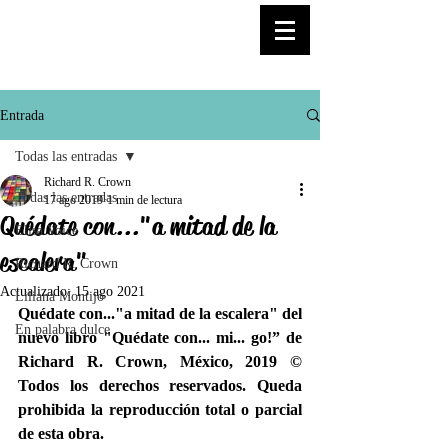
© Copyright
Entrada
Todas las entradas
Richard R. Crown
Todas las entradas
17 ago 2019
1 min de lectura
Quédate con..."a mitad de la
Elisa Voice
escalera"
Richard R. Crown
Actualizado:
15 ago 2021
Liliana Montijo
Quédate con..."a mitad de la escalera" del 
En palabra dulce
nuevo libro "Quédate con... mi... go!” de 
Richard R. Crown, México, 2019 © 
Todos los derechos reservados. Queda 
prohibida la reproducción total o parcial 
de esta obra.