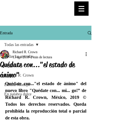
© Copyright
Entrada
Todas las entradas
Richard R. Crown
Todas las entradas
13 ago 2019
2 min de lectura
Quédate con..."el estado de
Elisa Voice
ánimo"
Richard R. Crown
Quédate con..."el estado de ánimo" del 
Liliana Montijo
nuevo libro "Quédate con... mi... go!” de 
En palabra dulce
Richard R. Crown, México, 2019 © 
Todos los derechos reservados. Queda 
prohibida la reproducción total o parcial 
de esta obra.