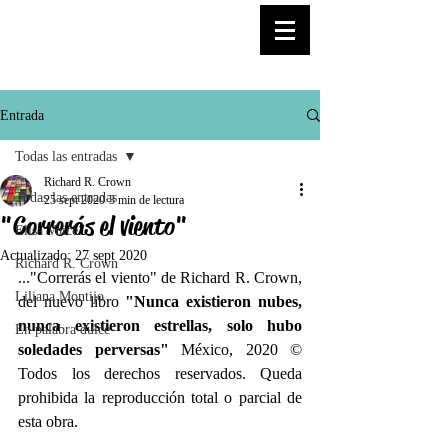
© Copyright
Entrada
Todas las entradas
Richard R. Crown
Todas las entradas
25 sept 2020
3 min de lectura
"Correrás el viento"
Elisa Voice
Actualizado:
27 sept 2020
Richard R. Crown
..."Correrás el viento" de Richard R. Crown, 
Liliana Montijo
del nuevo libro 
"Nunca existieron nubes, 
nunca existieron estrellas, solo hubo 
En palabra dulce
soledades perversas"
 México, 2020 © 
Todos los derechos reservados. Queda 
prohibida la reproducción total o parcial de 
esta obra. 