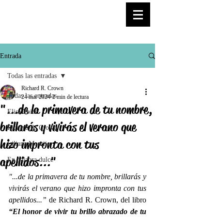
© Copyright
Entrada
Todas las entradas
Richard R. Crown
Todas las entradas
24 mar 2024
2 min de lectura
"...de la primavera de tu nombre,
Elisa Voice
brillarás y vivirás el verano que
Richard R. Crown
hizo impronta con tus
Liliana Montijo
apellidos..."
En palabra dulce
"...de la primavera de tu nombre, brillarás y 
vivirás el verano que hizo impronta con tus 
apellidos...”
 de Richard R. Crown, del libro 
“El honor de vivir tu brillo abrazado de tu 