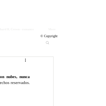
© Copyright
chard R. Crown - romance
More
© Copyright
on nubes, nunca 
chos reservados. 