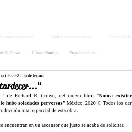
Richard R. Crown - Elisa Voice
richardrcrown1@gmail.com voiceelisa@gmail.com
Book Log
Comunicado prensa
Audio frases románticas
Libros de Ri
ard R. Crown
Liliana Montijo
En palabra dulce
 oct 2020
2 min de lectura
tardecer..."
r..." de Richard R. Crown, del nuevo libro 
"Nunca existier
solo hubo soledades perversas"
 México, 2020 © Todos los dere
oducción total o parcial de esta obra. 
se encuentran en un ascensor que justo se acaba de solicitar...