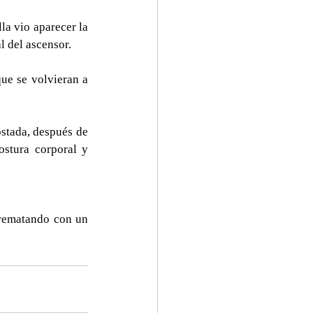
a vio aparecer la 
l del ascensor. 
ue se volvieran a 
tada, después de 
stura corporal y 
 rematando con un 