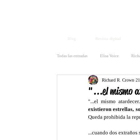
Blog
Revista digital
Todas las entradas
Elisa Voice
Rich
Richard R. Crown
21
"...el mismo a
"...el mismo atardece
existieron estrellas, 
Queda prohibida la repr
...cuando dos extraños 