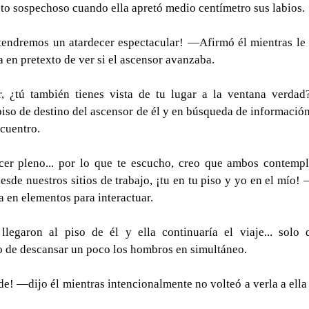
nto sospechoso cuando ella apretó medio centímetro sus labios.
 tendremos un atardecer espectacular! —Afirmó él mientras le 
a en pretexto de ver si el ascensor avanzaba.
r, ¿tú también tienes vista de tu lugar a la ventana verdad
so de destino del ascensor de él y en búsqueda de información 
ncuentro.
cer pleno... por lo que te escucho, creo que ambos contemp
sde nuestros sitios de trabajo, ¡tu en tu piso y yo en el mío! 
a en elementos para interactuar. 
legaron al piso de él y ella continuaría el viaje... solo 
 de descansar un poco los hombros en simultáneo.
! —dijo él mientras intencionalmente no volteó a verla a ella m