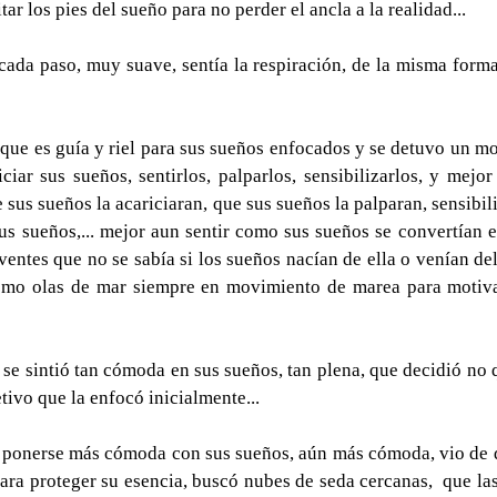
tar los pies del sueño para no perder el ancla a la realidad...  
 cada paso, muy suave, sentía la respiración, de la misma forma
o que es guía y riel para sus sueños enfocados y se detuvo un mo
ciar sus sueños, sentirlos, palparlos, sensibilizarlos, y mejor 
e sus sueños la acariciaran, que sus sueños la palparan, sensibili
us sueños,... mejor aun sentir como sus sueños se convertían e
entes que no se sabía si los sueños nacían de ella o venían del 
omo olas de mar siempre en movimiento de marea para motiva
e se sintió tan cómoda en sus sueños, tan plena, que decidió no q
tivo que la enfocó inicialmente... 
ió ponerse más cómoda con sus sueños, aún más cómoda, vio de q
ara proteger su esencia, buscó nubes de seda cercanas,  que las