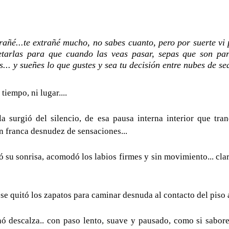
trañé...te extrañé mucho, no sabes cuanto, pero por suerte vi 
etarlas para que cuando las veas pasar, sepas que son para
... y sueñes lo que gustes y sea tu decisión entre nubes de sed
iempo, ni lugar....
la surgió del silencio, de esa pausa interna interior que tran
n franca desnudez de sensaciones...
filó su sonrisa, acomodó los labios firmes y sin movimiento... cl
. se quitó los zapatos para caminar desnuda al contacto del piso 
inó descalza.. con paso lento, suave y pausado, como si sabore