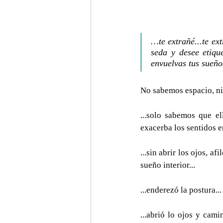
…te extrañé...te ex
seda y desee etiqu
envuelvas tus sueños
No sabemos espacio, ni t
...solo sabemos que el
exacerba los sentidos e
...sin abrir los ojos, a
sueño interior...
...enderezó la postura..
...abrió lo ojos y cam