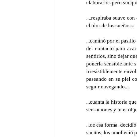
elaborarlos pero sin qui
....respiraba suave con
el olor de los sueños...
...caminó por el pasill
del contacto para acari
sentirlos, sino dejar qu
ponerla sensible ante s
irresistiblemente envolv
paseando en su piel c
seguir navegando...
...cuanta la historia qu
sensaciones y ni el obje
...de esa forma, decid
sueños, los amolleció p