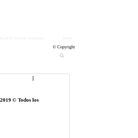
© Copyright
chard R. Crown - romance
More
© Copyright
2019 © Todos los 