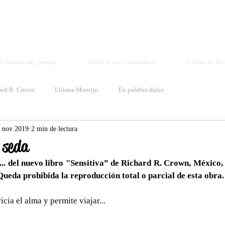
Richard R. Crown - Elisa Voice
richardrcrown1@gmail.com voiceelisa@gmail.com
Book Log
Comunicado prensa
Audio frases románticas
Libros de Ri
ard R. Crown
Liliana Montijo
En palabra dulce
 nov 2019
2 min de lectura
 seda
.. del nuevo libro "Sensitiva” de Richard R. Crown, México, 
ueda prohibida la reproducción total o parcial de esta obra.
icia el alma y permite viajar...