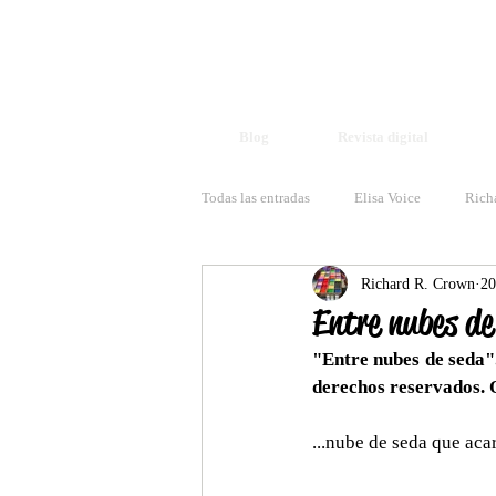
Blog
Revista digital
Todas las entradas
Elisa Voice
Rich
Richard R. Crown
20
Entre nubes de
"Entre nubes de seda".
derechos reservados. Q
...nube de seda que acar