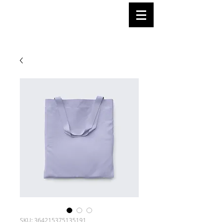
© Copyright
SKU: 364215375135191