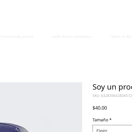
Richard R. Crown - Elisa Voice
richardrcrown1@gmail.com voiceelisa@gmail.com
Book Log
Comunicado prensa
Audio frases románticas
Libros de Ri
Soy un pro
SKU: 632835642834572
Precio
$40.00
Tamaño
*
Elegir