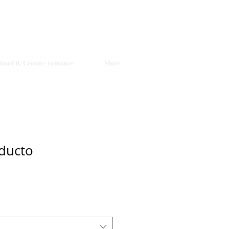
© Copyright
chard R. Crown - romance
More
ducto