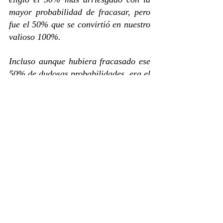
mayor probabilidad de fracasar, pero 
fue el 50% que se convirtió en nuestro 
valioso 100%. 
Incluso aunque hubiera fracasado ese 
50% de dudosas probabilidades, era el 
50% de los enamorados arriesgados 
que teniendo todo en contra deciden 
vivirlo y sí, fue un gusto vivirlo por ti.
Tiempo de elaboración: 
Mientras 
pensaba ¡Que bueno que realicé el 50% más 
arriesgado!