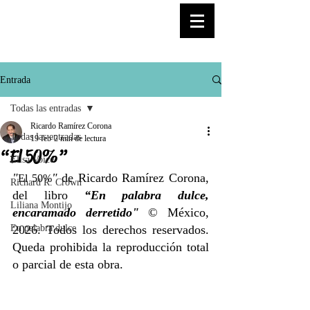
© Copyright
Entrada
Todas las entradas
Ricardo Ramírez Corona
Todas las entradas
19 feb
2 min de lectura
“El 50%”
Elisa Voice
"
" 
de Ricardo Ramírez Corona, 
El 50%
Richard R. Crown
del libro 
“En palabra dulce, 
Liliana Montijo
encaramado derretido"
 © México, 
En palabra dulce
2026. Todos los derechos reservados. 
Queda prohibida la reproducción total 
o parcial de esta obra. 