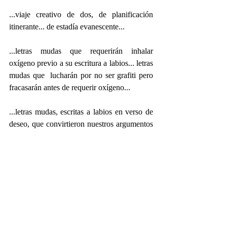
...viaje creativo de dos, de planificación 
itinerante... de estadía evanescente...
...letras mudas que requerirán inhalar 
oxígeno previo a su escritura a labios... letras 
mudas que  lucharán por no ser grafiti pero 
fracasarán antes de requerir oxígeno...
...letras mudas, escritas a labios en verso de 
deseo, que convirtieron nuestros argumentos 
originales en un emocionante y efervescente 
guion ecléctico de nosotros dos... 