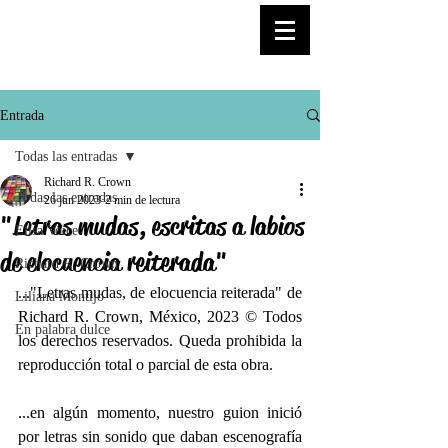
© Copyright
Entrada
Todas las entradas
Richard R. Crown
Todas las entradas
26 jun 2023
2 min de lectura
"Letras mudas, escritas a labios
Elisa Voice
de elocuencia reiterada"
Richard R. Crown
..."Letras mudas, de elocuencia reiterada" de 
Liliana Montijo
Richard R. Crown, México, 2023 © Todos 
En palabra dulce
los derechos reservados. Queda prohibida la 
reproducción total o parcial de esta obra. 
...en algún momento, nuestro guion inició 
por letras sin sonido que daban escenografía 